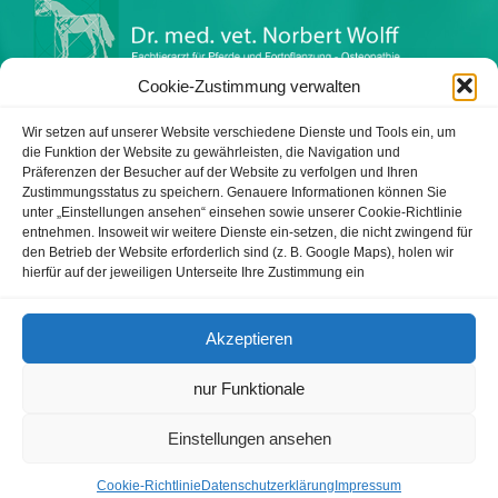
Cookie-Zustimmung verwalten
Impressum
Datenschutzerklärung
Wir setzen auf unserer Website verschiedene Dienste und Tools ein, um
die Funktion der Website zu gewährleisten, die Navigation und
Präferenzen der Besucher auf der Website zu verfolgen und Ihren
Zustimmungsstatus zu speichern. Genauere Informationen können Sie
unter „Einstellungen ansehen“ einsehen sowie unserer Cookie-Richtlinie
Tierärztliche Praxis Wolff
entnehmen. Insoweit wir weitere Dienste ein-setzen, die nicht zwingend für
Warnbergstr. 1
den Betrieb der Website erforderlich sind (z. B. Google Maps), holen wir
hierfür auf der jeweiligen Unterseite Ihre Zustimmung ein
81479 München
Telefon: 089 74 44 30 72
Akzeptieren
Telefax: 089 74 44 30 73
nur Funktionale
E-Mail: info@pferdepraxis-wolff.de
Einstellungen ansehen
Internet: www.pferdepraxis-wolff.de
Cookie-Richtlinie
Datenschutzerklärung
Impressum