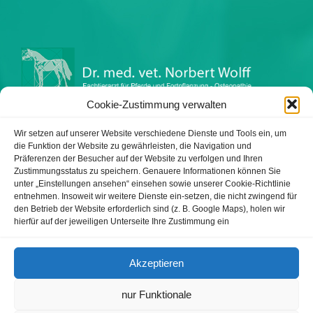
Cookie-Zustimmung verwalten
Impressum
Datenschutzerklärung
Wir setzen auf unserer Website verschiedene Dienste und Tools ein, um
die Funktion der Website zu gewährleisten, die Navigation und
Präferenzen der Besucher auf der Website zu verfolgen und Ihren
Zustimmungsstatus zu speichern. Genauere Informationen können Sie
unter „Einstellungen ansehen“ einsehen sowie unserer Cookie-Richtlinie
Tierärztliche Praxis Wolff
entnehmen. Insoweit wir weitere Dienste ein-setzen, die nicht zwingend für
Warnbergstr. 1
den Betrieb der Website erforderlich sind (z. B. Google Maps), holen wir
hierfür auf der jeweiligen Unterseite Ihre Zustimmung ein
81479 München
Telefon: 089 74 44 30 72
Akzeptieren
Telefax: 089 74 44 30 73
nur Funktionale
E-Mail: info@pferdepraxis-wolff.de