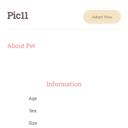
Pic11
Adopt Now
About Pet
Information
Age
Sex
Size