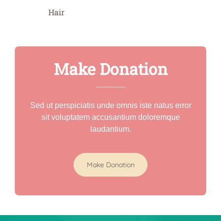
Hair
Make Donation
Sed ut perspiciatis unde omnis iste natus error
sit voluptatem accusantium doloremque
laudantium.
Make Donation