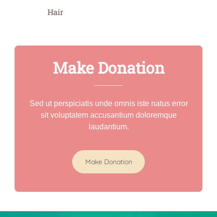
Hair
Make Donation
Sed ut perspiciatis unde omnis iste natus error
sit voluptatem accusantium doloremque
laudantium.
Make Donation