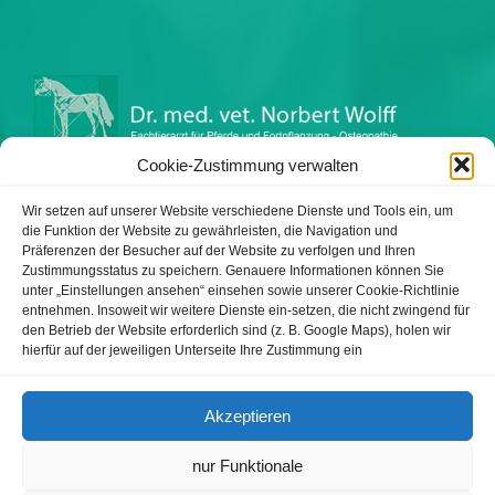
Cookie-Zustimmung verwalten
Impressum
Datenschutzerklärung
Wir setzen auf unserer Website verschiedene Dienste und Tools ein, um
die Funktion der Website zu gewährleisten, die Navigation und
Präferenzen der Besucher auf der Website zu verfolgen und Ihren
Zustimmungsstatus zu speichern. Genauere Informationen können Sie
unter „Einstellungen ansehen“ einsehen sowie unserer Cookie-Richtlinie
Tierärztliche Praxis Wolff
entnehmen. Insoweit wir weitere Dienste ein-setzen, die nicht zwingend für
Warnbergstr. 1
den Betrieb der Website erforderlich sind (z. B. Google Maps), holen wir
hierfür auf der jeweiligen Unterseite Ihre Zustimmung ein
81479 München
Telefon: 089 74 44 30 72
Akzeptieren
Telefax: 089 74 44 30 73
nur Funktionale
E-Mail: info@pferdepraxis-wolff.de