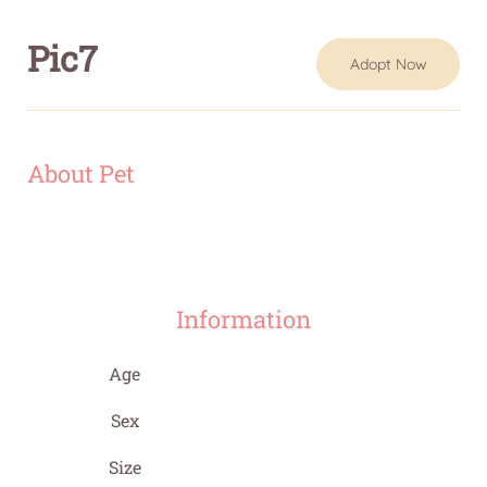
Pic7
Adopt Now
About Pet
Information
Age
Sex
Size